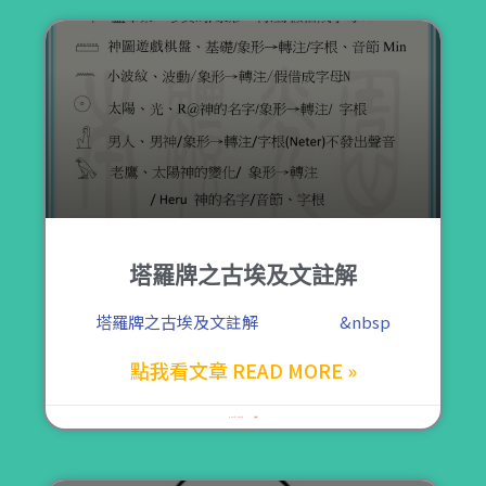
塔羅牌之古埃及文註解
塔羅牌之古埃及文註解 &nbsp
點我看文章 READ MORE »
2021 年 10 月 15 日
尚無留言