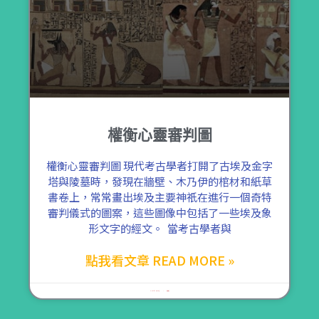
權衡心靈審判圖
權衡心靈審判圖 現代考古學者打開了古埃及金字
塔與陵墓時，發現在牆壁、木乃伊的棺材和紙草
書卷上，常常畫出埃及主要神祇在進行一個奇特
審判儀式的圖案，這些圖像中包括了一些埃及象
形文字的經文。 當考古學者與
點我看文章 READ MORE »
2021 年 10 月 15 日
尚無留言