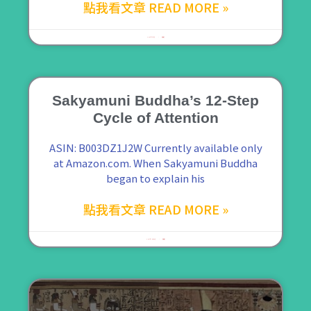
點我看文章 READ MORE »
2021 年 11 月 1 日
尚無留言
Sakyamuni Buddha’s 12-Step
Cycle of Attention
ASIN: B003DZ1J2W Currently available only
at Amazon.com. When Sakyamuni Buddha
began to explain his
點我看文章 READ MORE »
2021 年 10 月 28 日
尚無留言