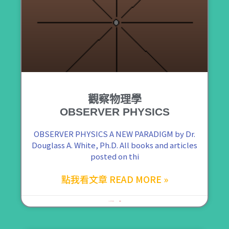
觀察物理學
OBSERVER PHYSICS
OBSERVER PHYSICS A NEW PARADIGM by Dr.
Douglass A. White, Ph.D. All books and articles
posted on thi
點我看文章 READ MORE »
2021 年 12 月 8 日
尚無留言