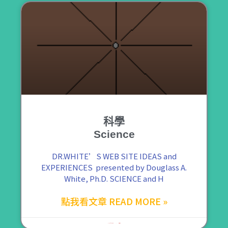
科學
Science
DR.WHITE’S WEB SITE IDEAS and
EXPERIENCES presented by Douglass A.
White, Ph.D. SCIENCE and H
點我看文章 READ MORE »
2021 年 12 月 7 日
尚無留言