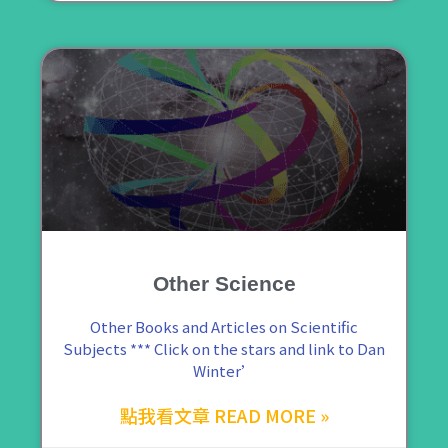
Other Science
Other Books and Articles on Scientific
Subjects *** Click on the stars and link to Dan
Winter’
點我看文章 READ MORE »