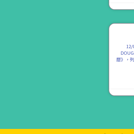
12
DOUG
曆》，