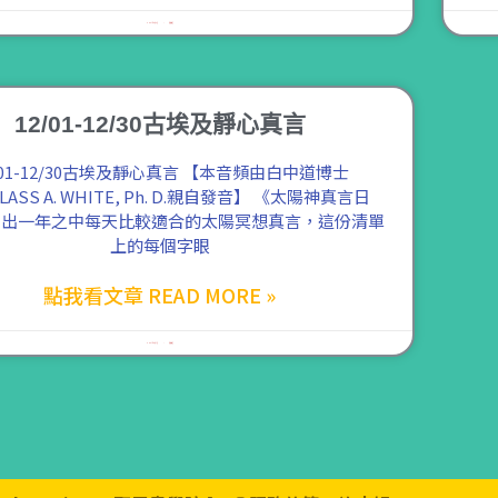
2021 年 8 月 3 日
尚無留言
12/01-12/30古埃及靜心真言
/01-12/30古埃及靜心真言 【本音頻由白中道博士
LASS A. WHITE, Ph. D.親自發音】 《太陽神真言日
列出一年之中每天比較適合的太陽冥想真言，這份清單
上的每個字眼
點我看文章 READ MORE »
2021 年 8 月 1 日
尚無留言