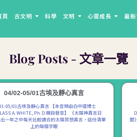
首頁
古文明
科學
文明
心靈成長
最新
Blog Posts - 文章一覽
04/02-05/01古埃及靜心真言
/01-05/01古埃及靜心真言 【本音頻由白中道博士
LASS A. WHITE, Ph. D.親自發音】 《太陽神真言日
D
列出一年之中每天比較適合的太陽冥想真言，這份清單
曆
上的每個字眼